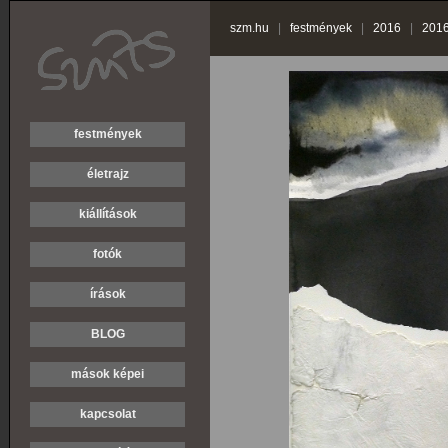
szm.hu
|
festmények
|
2016
|
2016
festmények
életrajz
kiállítások
fotók
írások
BLOG
mások képei
kapcsolat