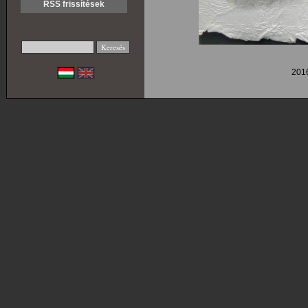
RSS frissítések
201