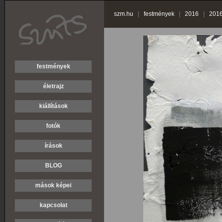
szm.hu
|
festmények
|
2016
|
2016
festmények
életrajz
kiállítások
fotók
írások
BLOG
mások képei
kapcsolat